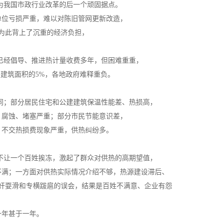
为我国市政行业改革的后一个顽固据点。
单位亏损严重，难以对陈旧管网更新改造，
为此背上了沉重的经济负担，
已经倡导、推进热计量收费多年，但困难重重，
建筑面积的5%，各地政府难释重负。
同；部分居民住宅和公建建筑保温性能差、热损高，
、腐蚀、堵塞严重；部分市民节能意识差，
，不交热损费现象严重，供热纠纷多。
不让一个百姓挨冻，激起了群众对供热的高期望值，
不满；一方面对供热实际情况介绍不够，热源建设滞后、
奸耍滑和专横跋扈的误会，结果是百姓不满意、企业有怨
一年甚于一年。