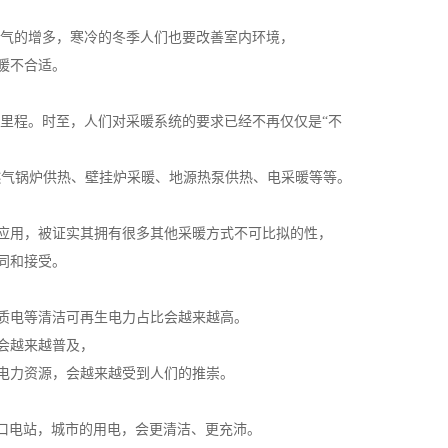
天气的增多，寒冷的冬季人们也要改善室内环境，
暖不合适。
里程。时至，人们对采暖系统的要求已经不再仅仅是“不
象燃气锅炉供热、壁挂炉采暖、地源热泵供热、电采暖等等。
应用，被证实其拥有很多其他采暖方式不可比拟的性，
同和接受。
质电等清洁可再生电力占比会越来越高。
会越来越普及，
电力资源，会越来越受到人们的推崇。
坑口电站，城市的用电，会更清洁、更充沛。