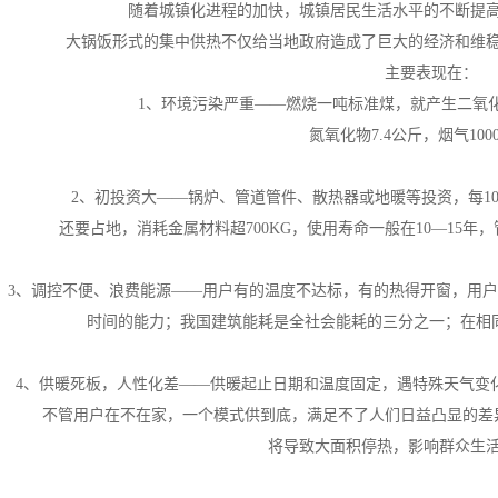
随着城镇化进程的加快，城镇居民生活水平的不断提
大锅饭形式的集中
供热不仅给当地政府造成了
巨大的经济和维
主要表现在：
1、环境污染严重——燃烧一吨标准煤，就产生二氧化碳
氮氧化物7.4公斤，烟气100
2、初投资大——锅炉、管道管件、散热器或地暖等投资，每10
还要占地，
消耗金属材料超700KG，使用寿命一般在10—15
3、调控不便、浪费能源——用户有的温度不达标，有的热得开窗，用
时间的能力；
我国建筑能耗是全社会能耗的三分之一；在相同
4、供暖死板，人性化差——供暖起止日期和温度固定，遇特殊天气变
不管用户在不在家，一个模式供到底，满足不了人们日益凸显的差
将导致大面积停热，影响群众生