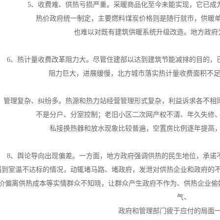
5、收费难、供热亏损严重。采暖商品化至今未能实现，它已成
热价政府统一制定，
主要燃料煤炭价格则是随行就市，供暖
也难以对既有建筑供暖系统升级改造。
地方政府
6、热计量收费改革阻力大。尽管住建部以达到建筑节能减排的目的，
阻力巨大，进展缓慢，北方城市落实热计量收费面积不足
、管理复杂、纠纷多。热源和热力站经营管理形式复杂，利益诉求各不相
不是分户、分室控制；
老旧小区二次网产权不清、年久失修
私接换热器和放水现象比较普遍，
空置房比例逐年提高
8、舆论导向出现偏差。一方面，地方政府强调供热的民生地位，承诺
遇到室温不达标的情况，动辄堵马路、堵政府，发泄对供热企业和政府的
价偏离供热成本等实情群众不知晓，让群众产生政府不作为、供热企业偷
气、
政府和管理部门疲于应付的局面