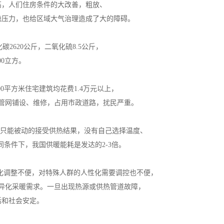
高，人们住房条件的大改善，粗放、
稳压力，也给区域大气治理造成了大的障碍。
2620公斤，二氧化硫8.5公斤，
00立方。
0平方米住宅建筑均花费1.4万元以上，
年，管网铺设、维修，占用市政道路，扰民严重。
户只能被动的接受供热结果，没有自己选择温度、
条件下，我国供暖能耗是发达的2-3倍。
化调整不便，对特殊人群的人性化需要调控也不便，
异化采暖需求。一旦出现热源或供热管道故障，
活和社会安定。