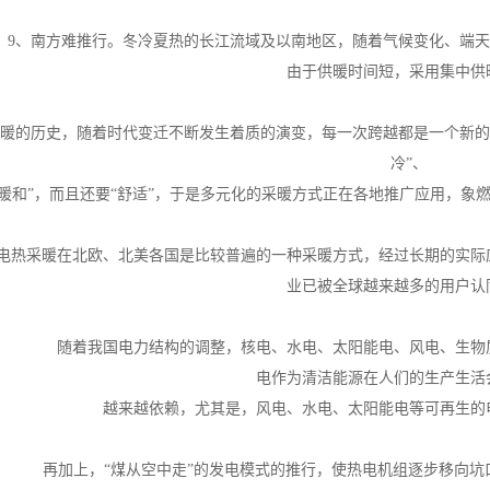
9、南方难推行。冬冷夏热的长江流域及以南地区，随着气候变化、端
由于供暖时间短，采用集中供
暖的历史，随着时代变迁不断发生着质的演变，每一次跨越都是一个新的
冷”、
够暖和”，而且还要“舒适”，于是多元化的采暖方式正在各地推广应用，
电热采暖在北欧、北美各国是比较普遍的一种采暖方式，经过长期的实际
业已被全球越来越多的用户认
随着我国电力结构的调整，核电、水电、太阳能电、风电、生物
电作为清洁能源在人们的生产生活
越来越依赖，尤其是，风电、水电、太阳能电等可再生的
再加上，“煤从空中走”的发电模式的推行，使热电机组逐步移向